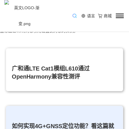
语言
商城
/ 关键技术 / 4G
4G连接一切
置标出错:未将对象引用设置到对象的实例。
LTE网络激发物联网时代新灵感，持续使能物联网转型升级
广和通LTE Cat1模组L610通过
OpenHarmony兼容性测评
如何实现4G+GNSS定位功能？看这篇就