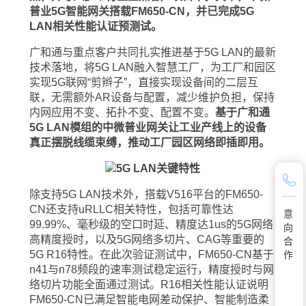
普业5G智能网关搭载FM650-CN，并已完成5G
LAN相关性能认证预测试。
广和通与重点客户共同扎实推进基于5G LAN的最新
技术落地，将5G LAN融入智慧工厂，为工厂和园区
实现5G联网“剪辫子”，直接实现设备间的二层互
联，无需额外AR设备与配置，减少维护负担，保持
内网应用不变、拓扑不变、配置不变。
基于广和通
5G LAN模组的中微普业网关让工业产线上的设备
真正摆脱线缆束缚，推动工厂园区网络即插即用。
除支持5G LAN技术外，搭载V516平台的FM650-
CN还支持uRLLC相关特性，包括可靠性达
意
99.99%、毫秒级的空口时延、精度达1us的5G网络
向
高精度授时，以及5G网络多切片、CAG等重要的
合
5G R16特性。在此次验证测试中，FM650-CN基于
作
n41与n78频段的速率测试稳定运行，精度授时与网
络切片功能全面通过测试。R16相关性能认证说明
FM650-CN已满足智能电网差动保护、智能制造柔