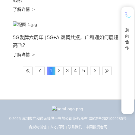
线啦
了解详情
>
意
向
5G发牌六周年 | 5G+AI双翼共振，广和通如何展翅
合
高飞？
作
了解详情
>
1
2
3
4
5
© 2025 深圳市广和通无线股份有限公司 版权所有
粤ICP备2021099285号
合规与诚信
人才招聘
联系我们
中国投资者网