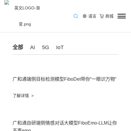
语言
商城
/
资讯中心
/
Blog
全部
AI
5G
IoT
广和通端侧目标检测模型FiboDet带你“一眼识万物”
了解详情
>
广和通自研端侧情感对话大模型FiboEmo-LLM让你
不再emo