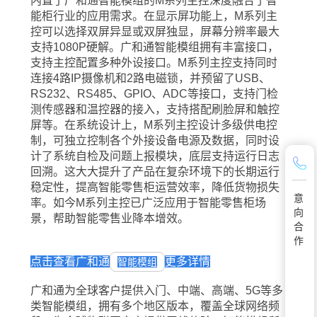
内置了广和通智能模组的M系列主控深度融合了智
能柜行业的应用需求。在显示屏功能上，M系列主
控可以选择双屏异显或双屏独显，屏幕分辨率最大
支持1080P硬解。广和通智能模组拥有丰富接口，
支持主控配置多种外设接口。M系列主控支持同时
连接4路IP摄像机和2路电磁锁，并预留了USB、
RS232、RS485、GPIO、ADC等接口，支持门检
测传感器和温控器的接入，支持搭配刷脸屏和触控
屏等。在系统设计上，M系列主控设计多级供电控
制，可独立控制各个外接设备电源及数据，同时设
计了系统自检及问题上报模块，底层支持运行日志
回溯。这大大提升了产品在复杂环境下的长期运行
稳定性，提高智能零售柜运营效率，降低货物损失
意
率。如今M系列主控已广泛应用于智能零售柜场
向
景，帮助智能零售业降本增效。
合
作
点击查看广和通
更多详情
智能模组
广和通为全球客户提供入门、中端、高端、5G等多
类智能模组，拥有多个地区版本，覆盖全球网络频