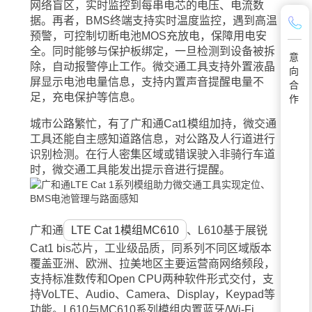
网络盲区，实时监控到每串电芯的电压、电流数
据。再者，BMS终端支持实时温度监控，遇到高温
预警，可控制切断电池MOS充放电，保障用电安
全。同时能够与保护板绑定，一旦检测到设备被拆
意
除，自动报警停止工作。微交通工具支持外置液晶
向
屏显示电池电量信息，支持内置声音提醒电量不
合
足，充电保护等信息。
作
城市公路繁忙，有了广和通Cat1模组加持，微交通
工具还能自主感知道路信息，对公路及人行道进行
识别检测。在行人密集区域或错误驶入非骑行车道
时，微交通工具能发出提示音进行提醒。
广和通
LTE Cat 1模组MC610
、
L610
基于展锐
Cat1 bis芯片，工业级品质，同系列不同区域版本
覆盖亚洲、欧洲、拉美地区主要运营商网络频段，
支持标准数传和Open CPU两种软件形式交付，支
持VoLTE、Audio、Camera、Display，Keypad等
功能。L610与MC610系列模组内置蓝牙/Wi-Fi