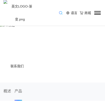
语言
商城
/
产品与方案
/
通信解决方案
/
5G模组
广和通5G模组
广和通5G无线通信模组赋能高速物联网场景，助您畅享超
高速率与超低时延体验。
联系我们
概述
产品