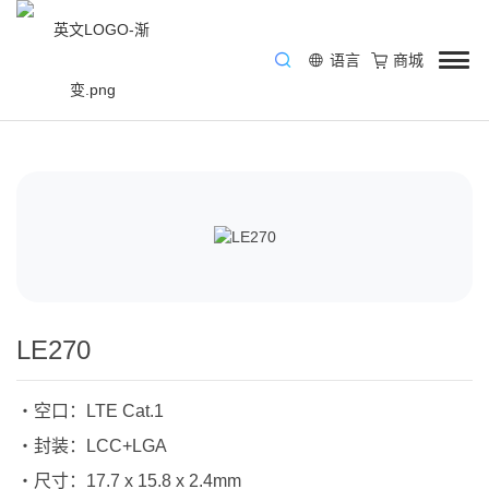
语言
商城
/
产品与方案
/
通信解决方案
/
LTE模组
/
LE270
LE270
・空口：LTE Cat.1
・封装：LCC+LGA
・尺寸：17.7 x 15.8 x 2.4mm