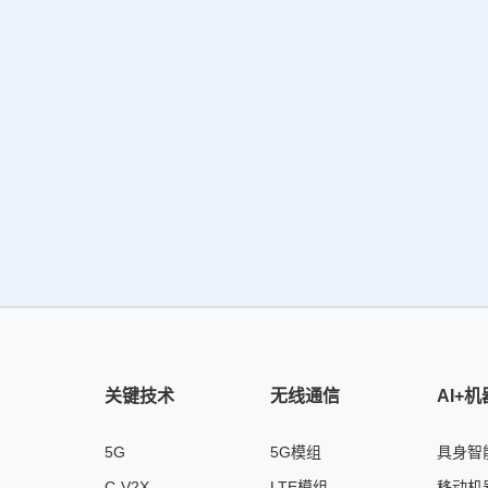
关键技术
无线通信
AI+
5G
5G模组
具身智
C-V2X
LTE模组
移动机