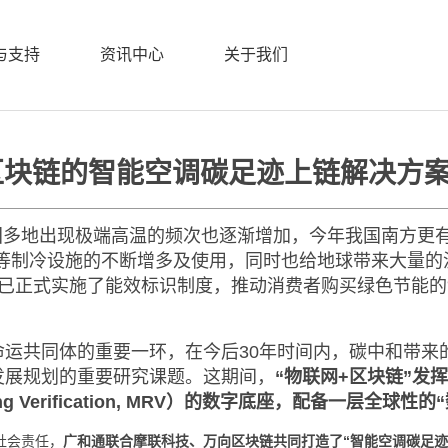
与支持
资讯中心
关于我们
/ 关键技术 / LPWAN
组+区块链的智能空调碳足迹上链解决方
国多地出现极端高温的频次也逐渐增加，今年我国南方更
等制冷设施的不断增多及使用，同时也给地球带来大量的
家已正式实施了能效标识制度，推动消费者购买绿色节能
命运共同体的重要一环，在今后30年时间内，碳中和带来的
发展规划的重要研究课题。这期间，
“物联网+区块链”发
ing Verification, MRV）的数字底座，配备一层全球性
社会责任，
广和通联合摩联科技、万向区块链共同打造了“智能空调碳足迹