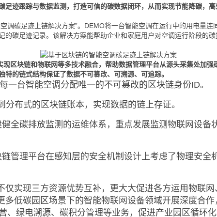
时碳足迹跟踪与数据监测，打造可信的碳数据闭环，从而实现节能降碳，高
智能空调碳足迹上链解决方案”。DEMO将一台智能空调在运行中的用电量
记的碳足迹记录。该解决方案能帮助企业和家庭用户对空调运行阶段的碳
10助力实现区块链和物联网等多技术融合，帮助数据管理平台从源头采集处
独特的链式结构保证了数据不可篡改、可溯源、可追踪。
为每一台智能空调分配唯一的不可篡改的区块链身份ID。
传到分布式的区块链账本，实现数据的链上存证。
建健全碳排放监测的运维体系，重点发展监测物联网设备
块链管理平台在感知层的安全机制设计上考虑了物理安全
不仅实现三方资源优势互补，更大大促进各方运用物联网
更多低碳园区场景下的智能物联网设备领域开展深度合作
运营、绿电溯源、碳积分管理等业务，促进产业园区循环