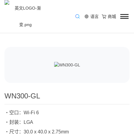
语言
商城
/
产品与方案
/
通信解决方案
/
Wi-Fi模组
/
WN300-GL
WN300-GL
・空口：Wi-Fi 6
・封装：LGA
・尺寸：30.0 x 40.0 x 2.75mm