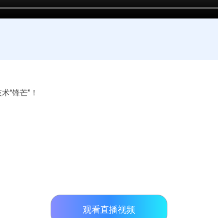
术“
锋芒
”！
观看直播视频