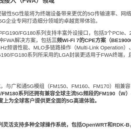
无线接入（FWA）领域
80系列的突破性5G性能将为终端设备带来更优的5G传输速
5G企业专网打造细分领域的卓越宽带体验。
90/FG180系列支持丰富外设接口，包括3个PCIe、2个US
种FWA解决方案，包括
三频Wi-Fi 7的CPE方案（BE1900
谱性能、MLO多链路操作（Multi-Link Operation）
G190/FG180系列所采用的LGA封装更适用于FWA终端，
封装方式，与广和通5G模组（FM150、FM160、FM17
90/FM180系列还拥有兼容全球主流5G频段的FM190（W
度上为全球客户提供更全面的5G高速体验。
0系列灵活支持多种全球操作系统，包括OpenWRT和RDK