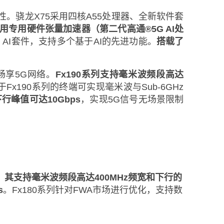
特性。骁龙X75采用四核A55处理器、全新软件套
用专用硬件张量加速器（第二代高通®5G AI处
G AI套件，支持多个基于AI的先进功能。
搭载了
畅享5G网络。
Fx190系列支持毫米波频段高达
于Fx190系列的终端可实现毫米波与Sub-6GHz
行峰值可达10Gbps
，实现5G信号无场景限制
列，其支持毫米波频段高达400MHz频宽和下行的
s
。Fx180系列针对FWA市场进行优化，支持数