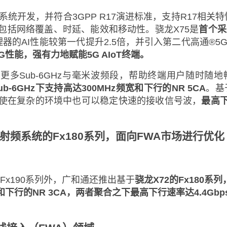
射频系统开发，并符合3GPP R17演进标准，支持R17相关
包括网络覆盖、时延、能效和移动性。骁龙X75是
首个采
处理器的AI性能较第一代提升2.5倍，并引入第二代高通®5
G性能，强有力地赋能5G AIoT终端。
更多Sub-6GHz与毫米波频段，帮助终端用户随时随地
ub-6GHz下支持高达300MHz频宽和下行的NR 5CA
。基
使在复杂的环境中也可以稳定快速的接收信号波，
最高下
及射频系统的Fx180系列，面向FWA市场进行优化
Fx190系列外，广和通还推出基于
骁龙X72的Fx180系
z频宽和下行的NR 3CA，两者聚合之下最高下行速率达4.4Gbp