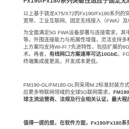
Fx190/Fx180系列突破性适应于固定
以上基于骁龙X75/X72的Fx190/Fx1
宽带、工业互联网、固定无线接入（FWA）及
为全面满足5G FWA设备部署与连接需求，其中FG1
等，外围连接能力与拓展性增强，灵活支持多
上方案均支持Wi-Fi 7先进特性，包括扩展的6GHz频
术。再者，
有线网口方案速率可达10GbE
。F
终端集成度更高，开发成本更低。
FM190-GL/FM180-GL则采用M.2标准
应更多物联网领域的全球5G联网需求，
FM1
球主流运营商、法规及行业相关认证，最大程
值得一提的是，在软件方面，Fx190/Fx18